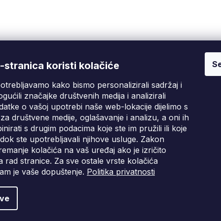
Se
Fixito
Kupnja
stranica koristi kolačiće
otrebljavamo kako bismo personalizirali sadržaj i
Tko smo mi?
Pritužbeni postupak
D
gućili značajke društvenih medija i analizirali
Kontakt informacije
Poslovni uvjeti
atke o vašoj upotrebi naše web-lokacije dijelimo s
Ocjene kupaca
za društvene medije, oglašavanje i analizu, a oni ih
irati s drugim podacima koje ste im pružili ili koje
Blog
i dok ste upotrebljavali njihove usluge. Zakon
emanje kolačića na vaš uređaj ako je izričito
 rad stranice. Za sve ostale vrste kolačića
am je vaše dopuštenje.
Politika privatnosti
tve
e kolačića