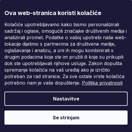
Ova web-stranica koristi kolačiće
Kolačiće upotrebljavamo kako bismo personalizirali
sadržaj i oglase, omogućili značajke društvenih medija i
Pila za drvo 400x32x60T G00161
analizirali promet. Podatke o vašoj upotrebi naše web-
lokacije dijelimo s partnerima za društvene medije,
Do 7 radnih dana
oglašavanje i analizu, a oni ih mogu kombinirati s
drugim podacima koje ste im pružili ili koje su prikupili
€22,76
dok ste upotrebljavali njihove usluge. Zakon dopušta
spremanje kolačića na vaš uređaj ako je izričito
potreban za rad stranice. Za sve ostale vrste kolačića
potrebno nam je vaše dopuštenje.
Politika privatnosti
Nastavitve
Se strinjam