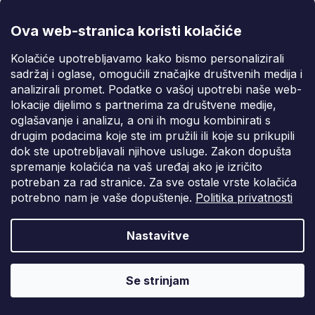
Ova web-stranica koristi kolačiće
Kolačiće upotrebljavamo kako bismo personalizirali
sadržaj i oglase, omogućili značajke društvenih medija i
analizirali promet. Podatke o vašoj upotrebi naše web-
lokacije dijelimo s partnerima za društvene medije,
oglašavanje i analizu, a oni ih mogu kombinirati s
drugim podacima koje ste im pružili ili koje su prikupili
dok ste upotrebljavali njihove usluge. Zakon dopušta
spremanje kolačića na vaš uređaj ako je izričito
potreban za rad stranice. Za sve ostale vrste kolačića
potrebno nam je vaše dopuštenje.
Politika privatnosti
Okretna ručka tip T 1/4" 110 mm VERKE V39167
Nastavitve
Do 7 radnih dana
€2,76
Se strinjam