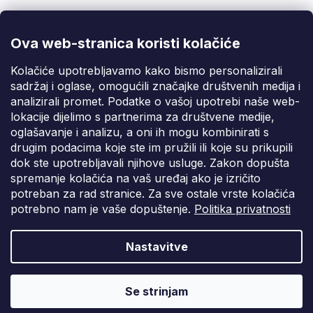
@fixito
@fixito
Ova web-stranica koristi kolačiće
Fixito
Kolačiće upotrebljavamo kako bismo personalizirali
sadržaj i oglase, omogućili značajke društvenih medija i
Kupnja
analizirali promet. Podatke o vašoj upotrebi naše web-
lokacije dijelimo s partnerima za društvene medije,
Dostava i plaćanje
oglašavanje i analizu, a oni ih mogu kombinirati s
drugim podacima koje ste im pružili ili koje su prikupili
Privatnost
dok ste upotrebljavali njihove usluge. Zakon dopušta
spremanje kolačića na vaš uređaj ako je izričito
potreban za rad stranice. Za sve ostale vrste kolačića
potrebno nam je vaše dopuštenje.
Politika privatnosti
Nastavitve
Vytvořil Shoptet Premium
Copyright 2026
Fixito.hr
. Sva prava pridržana.
Uredi postavke
Se strinjam
kolačića