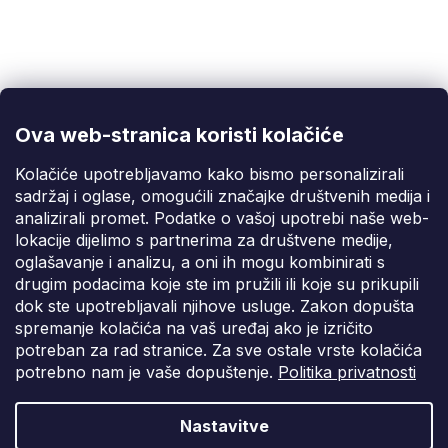
Korisnička podrška
(Pon-Pet: 9:00-16:00):
info@fixito.hr
@fixito
@fixito
Ova web-stranica koristi kolačiće
Fixito
Kolačiće upotrebljavamo kako bismo personalizirali
sadržaj i oglase, omogućili značajke društvenih medija i
Kupnja
analizirali promet. Podatke o vašoj upotrebi naše web-
lokacije dijelimo s partnerima za društvene medije,
Dostava i plaćanje
oglašavanje i analizu, a oni ih mogu kombinirati s
drugim podacima koje ste im pružili ili koje su prikupili
Privatnost
dok ste upotrebljavali njihove usluge. Zakon dopušta
spremanje kolačića na vaš uređaj ako je izričito
potreban za rad stranice. Za sve ostale vrste kolačića
potrebno nam je vaše dopuštenje.
Politika privatnosti
Nastavitve