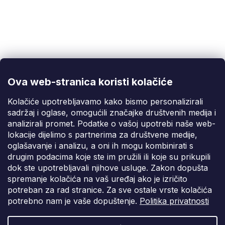
Korisnička podrška
(Pon-Pet: 9:00-16:00):
info@fixito.hr
@fixito
@fixito
Ova web-stranica koristi kolačiće
Fixito
Kolačiće upotrebljavamo kako bismo personalizirali
sadržaj i oglase, omogućili značajke društvenih medija i
Kupnja
analizirali promet. Podatke o vašoj upotrebi naše web-
lokacije dijelimo s partnerima za društvene medije,
Dostava i plaćanje
oglašavanje i analizu, a oni ih mogu kombinirati s
drugim podacima koje ste im pružili ili koje su prikupili
Privatnost
dok ste upotrebljavali njihove usluge. Zakon dopušta
spremanje kolačića na vaš uređaj ako je izričito
potreban za rad stranice. Za sve ostale vrste kolačića
potrebno nam je vaše dopuštenje.
Politika privatnosti