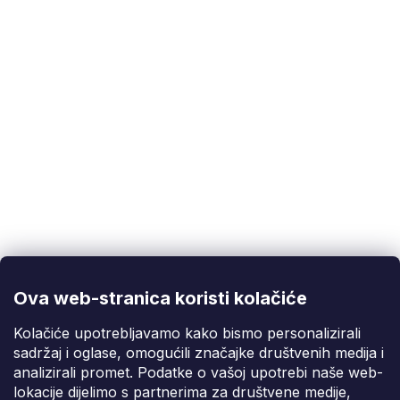
Prozračni materijali za udobnost pri dugotrajnom
nošenju
Reflektirajući elementi za bolju vidljivost
Otpornost na habanje i dugi vijek trajanja
Korisnička podrška
(Pon-Pet: 9:00-16:00):
info@fixito.hr
@fixito
@fixito
Ova web-stranica koristi kolačiće
Fixito
Kolačiće upotrebljavamo kako bismo personalizirali
sadržaj i oglase, omogućili značajke društvenih medija i
Kupnja
analizirali promet. Podatke o vašoj upotrebi naše web-
lokacije dijelimo s partnerima za društvene medije,
Dostava i plaćanje