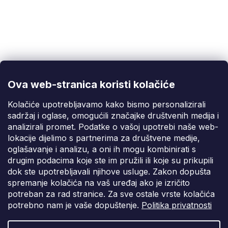
Korisnička podrška
(Pon-Pet: 9:00-16:00):
info@fixito.hr
@fixito
@fixito
Ova web-stranica koristi kolačiće
Fixito
Kolačiće upotrebljavamo kako bismo personalizirali
sadržaj i oglase, omogućili značajke društvenih medija i
Kupnja
analizirali promet. Podatke o vašoj upotrebi naše web-
lokacije dijelimo s partnerima za društvene medije,
Dostava i plaćanje
oglašavanje i analizu, a oni ih mogu kombinirati s
drugim podacima koje ste im pružili ili koje su prikupili
Privatnost
dok ste upotrebljavali njihove usluge. Zakon dopušta
spremanje kolačića na vaš uređaj ako je izričito
potreban za rad stranice. Za sve ostale vrste kolačića
potrebno nam je vaše dopuštenje.
Politika privatnosti