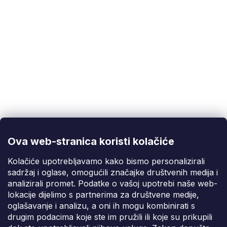
Korisnička podrška
(Pon-Pet: 9:00-16:00):
info@fixito.hr
@fixito
@fixito
Ova web-stranica koristi kolačiće
Fixito
Kolačiće upotrebljavamo kako bismo personalizirali
sadržaj i oglase, omogućili značajke društvenih medija i
Kupnja
analizirali promet. Podatke o vašoj upotrebi naše web-
lokacije dijelimo s partnerima za društvene medije,
Dostava i plaćanje
oglašavanje i analizu, a oni ih mogu kombinirati s
drugim podacima koje ste im pružili ili koje su prikupili
Privatnost