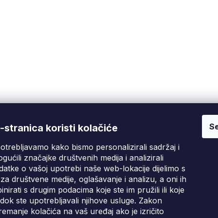
Se
Fixito
Kupnja
stranica koristi kolačiće
otrebljavamo kako bismo personalizirali sadržaj i
Tko smo mi?
Pritužbeni postupak
D
gućili značajke društvenih medija i analizirali
Kontakt informacije
Poslovni uvjeti
atke o vašoj upotrebi naše web-lokacije dijelimo s
Ocjene kupaca
za društvene medije, oglašavanje i analizu, a oni ih
irati s drugim podacima koje ste im pružili ili koje
Blog
i dok ste upotrebljavali njihove usluge. Zakon
emanje kolačića na vaš uređaj ako je izričito