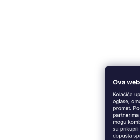
Ova web-
Kolačiće up
Korisnička podrška
(Pon-Pet: 9:00-16:00):
oglase, omo
info@fixito.hr
promet. Pod
@fixito
partnerima 
@fixito
mogu kombin
su prikupil
dopušta spr