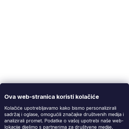
Korisnička podrška
(Pon-Pet: 9:00-16:00):
info@fixito.hr
@fixito
@fixito
Ova web-stranica koristi kolačiće
Fixito
Kolačiće upotrebljavamo kako bismo personalizirali
sadržaj i oglase, omogućili značajke društvenih medija i
Kupnja
analizirali promet. Podatke o vašoj upotrebi naše web-
lokacije dijelimo s partnerima za društvene medije,