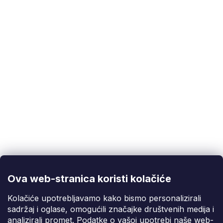
Položka byla vyprodána…
Korisnička podrška
(Pon-Pet: 9:00-16:00):
info@fixito.hr
@fixito
@fixito
Ova web-stranica koristi kolačiće
Fixito
Kolačiće upotrebljavamo kako bismo personalizirali
sadržaj i oglase, omogućili značajke društvenih medija i
Kupnja
analizirali promet. Podatke o vašoj upotrebi naše web-