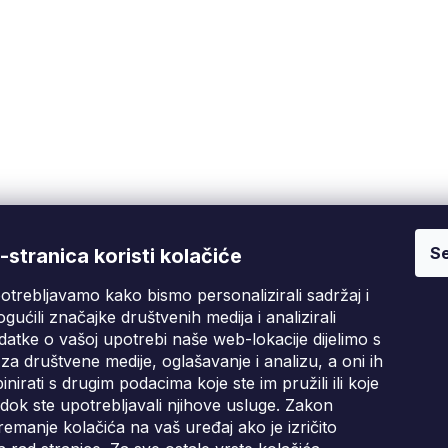
Se
Fixito
Kupnja
stranica koristi kolačiće
otrebljavamo kako bismo personalizirali sadržaj i
Tko smo mi?
Pritužbeni postupak
D
gućili značajke društvenih medija i analizirali
Kontakt informacije
Poslovni uvjeti
atke o vašoj upotrebi naše web-lokacije dijelimo s
Ocjene kupaca
za društvene medije, oglašavanje i analizu, a oni ih
irati s drugim podacima koje ste im pružili ili koje
Blog
i dok ste upotrebljavali njihove usluge. Zakon
emanje kolačića na vaš uređaj ako je izričito