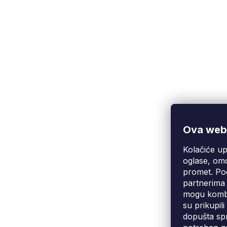
Ova web-
Kolačiće up
Korisnička podrška
(Pon-Pet: 9:00-16:00):
oglase, omo
info@fixito.hr
promet. Pod
@fixito
partnerima 
@fixito
mogu kombin
su prikupil
dopušta spr