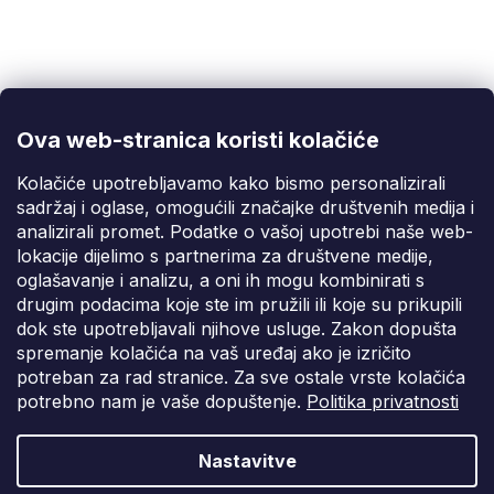
Korisnička podrška
(Pon-Pet: 9:00-16:00):
info@fixito.hr
@fixito
@fixito
Ova web-stranica koristi kolačiće
Fixito
Kolačiće upotrebljavamo kako bismo personalizirali
sadržaj i oglase, omogućili značajke društvenih medija i
Kupnja
analizirali promet. Podatke o vašoj upotrebi naše web-
lokacije dijelimo s partnerima za društvene medije,
Dostava i plaćanje
oglašavanje i analizu, a oni ih mogu kombinirati s
drugim podacima koje ste im pružili ili koje su prikupili
Privatnost
dok ste upotrebljavali njihove usluge. Zakon dopušta
spremanje kolačića na vaš uređaj ako je izričito
potreban za rad stranice. Za sve ostale vrste kolačića
potrebno nam je vaše dopuštenje.
Politika privatnosti
Nastavitve