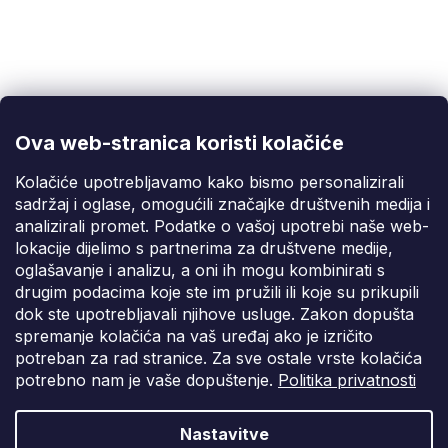
Korisnička podrška
(Pon-Pet: 9:00-16:00):
info@fixito.hr
@fixito
@fixito
Ova web-stranica koristi kolačiće
Fixito
Kolačiće upotrebljavamo kako bismo personalizirali
sadržaj i oglase, omogućili značajke društvenih medija i
Kupnja
analizirali promet. Podatke o vašoj upotrebi naše web-
lokacije dijelimo s partnerima za društvene medije,
Dostava i plaćanje
oglašavanje i analizu, a oni ih mogu kombinirati s
drugim podacima koje ste im pružili ili koje su prikupili
Privatnost
dok ste upotrebljavali njihove usluge. Zakon dopušta
spremanje kolačića na vaš uređaj ako je izričito
potreban za rad stranice. Za sve ostale vrste kolačića
potrebno nam je vaše dopuštenje.
Politika privatnosti
Nastavitve