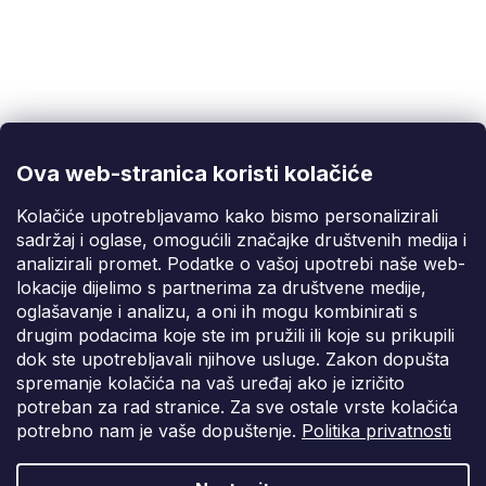
Korisnička podrška
(Pon-Pet: 9:00-16:00):
info@fixito.hr
@fixito
@fixito
Ova web-stranica koristi kolačiće
Fixito
Kolačiće upotrebljavamo kako bismo personalizirali
sadržaj i oglase, omogućili značajke društvenih medija i
Kupnja
analizirali promet. Podatke o vašoj upotrebi naše web-
lokacije dijelimo s partnerima za društvene medije,
Dostava i plaćanje
oglašavanje i analizu, a oni ih mogu kombinirati s
drugim podacima koje ste im pružili ili koje su prikupili
Privatnost
dok ste upotrebljavali njihove usluge. Zakon dopušta
spremanje kolačića na vaš uređaj ako je izričito
potreban za rad stranice. Za sve ostale vrste kolačića
potrebno nam je vaše dopuštenje.
Politika privatnosti