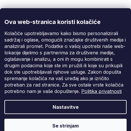
info@fixito.hr
@fixito
@fixito
Ova web-stranica koristi kolačiće
Fixito
Kolačiće upotrebljavamo kako bismo personalizirali
sadržaj i oglase, omogućili značajke društvenih medija i
Kupnja
analizirali promet. Podatke o vašoj upotrebi naše web-
lokacije dijelimo s partnerima za društvene medije,
Dostava i plaćanje
oglašavanje i analizu, a oni ih mogu kombinirati s
drugim podacima koje ste im pružili ili koje su prikupili
Privatnost
dok ste upotrebljavali njihove usluge. Zakon dopušta
spremanje kolačića na vaš uređaj ako je izričito
potreban za rad stranice. Za sve ostale vrste kolačića
potrebno nam je vaše dopuštenje.
Politika privatnosti
Nastavitve
Vytvořil Shoptet Premium
Copyright 2026
Fixito.hr
. Sva prava pridržana.
Uredi postavke
Se strinjam
kolačića