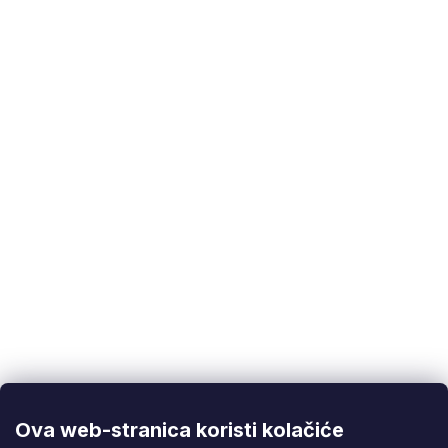
Kategorije
:
Na metal
EAN
:
5901477163760
Položka byla vyprodána…
Korisnička podrška
(Pon-Pet: 9:00-16:00):
info@fixito.hr
@fixito
@fixito
Ova web-stranica koristi kolačiće