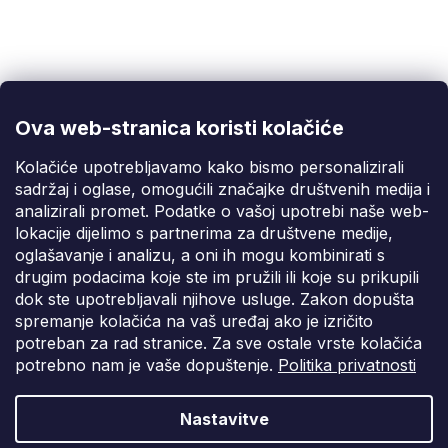
Korisnička podrška
(Pon-Pet: 9:00-16:00):
info@fixito.hr
@fixito
@fixito
Ova web-stranica koristi kolačiće
Fixito
Kolačiće upotrebljavamo kako bismo personalizirali
sadržaj i oglase, omogućili značajke društvenih medija i
Kupnja
analizirali promet. Podatke o vašoj upotrebi naše web-
lokacije dijelimo s partnerima za društvene medije,
Dostava i plaćanje
oglašavanje i analizu, a oni ih mogu kombinirati s
drugim podacima koje ste im pružili ili koje su prikupili
Privatnost
dok ste upotrebljavali njihove usluge. Zakon dopušta
spremanje kolačića na vaš uređaj ako je izričito
potreban za rad stranice. Za sve ostale vrste kolačića
potrebno nam je vaše dopuštenje.
Politika privatnosti
Nastavitve