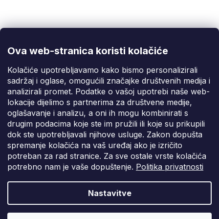
Korisnička podrška
(Pon-Pet: 9:00-16:00):
info@fixito.hr
@fixito
@fixito
Ova web-stranica koristi kolačiće
Fixito
Kolačiće upotrebljavamo kako bismo personalizirali
sadržaj i oglase, omogućili značajke društvenih medija i
Kupnja
analizirali promet. Podatke o vašoj upotrebi naše web-
lokacije dijelimo s partnerima za društvene medije,
Dostava i plaćanje
oglašavanje i analizu, a oni ih mogu kombinirati s
drugim podacima koje ste im pružili ili koje su prikupili
Privatnost
dok ste upotrebljavali njihove usluge. Zakon dopušta
spremanje kolačića na vaš uređaj ako je izričito
potreban za rad stranice. Za sve ostale vrste kolačića
potrebno nam je vaše dopuštenje.
Politika privatnosti
Nastavitve
Vytvořil Shoptet Premium