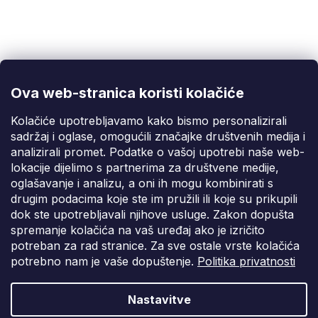
Korisnička podrška
(Pon-Pet: 9:00-16:00):
info@fixito.hr
@fixito
@fixito
Ova web-stranica koristi kolačiće
Fixito
Kolačiće upotrebljavamo kako bismo personalizirali
sadržaj i oglase, omogućili značajke društvenih medija i
Kupnja
analizirali promet. Podatke o vašoj upotrebi naše web-
lokacije dijelimo s partnerima za društvene medije,
Dostava i plaćanje
oglašavanje i analizu, a oni ih mogu kombinirati s
drugim podacima koje ste im pružili ili koje su prikupili
Privatnost
dok ste upotrebljavali njihove usluge. Zakon dopušta
spremanje kolačića na vaš uređaj ako je izričito
potreban za rad stranice. Za sve ostale vrste kolačića
potrebno nam je vaše dopuštenje.
Politika privatnosti
Nastavitve