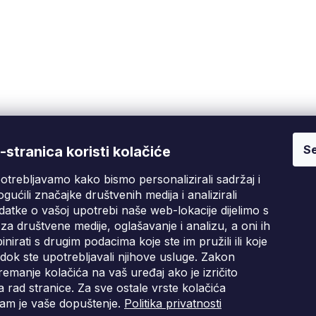
Se
Fixito
Kupnja
stranica koristi kolačiće
otrebljavamo kako bismo personalizirali sadržaj i
Tko smo mi?
Pritužbeni postupak
D
gućili značajke društvenih medija i analizirali
Kontakt informacije
Poslovni uvjeti
atke o vašoj upotrebi naše web-lokacije dijelimo s
Ocjene kupaca
za društvene medije, oglašavanje i analizu, a oni ih
irati s drugim podacima koje ste im pružili ili koje
Blog
i dok ste upotrebljavali njihove usluge. Zakon
emanje kolačića na vaš uređaj ako je izričito
 rad stranice. Za sve ostale vrste kolačića
am je vaše dopuštenje.
Politika privatnosti