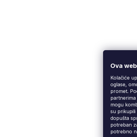
Ova web-
Kolačiće up
Korisnička podrška
(Pon-Pet: 9:00-16:00):
oglase, omo
info@fixito.hr
promet. Pod
@fixito
partnerima 
@fixito
mogu kombin
su prikupil
dopušta spr
potreban za
potrebno n