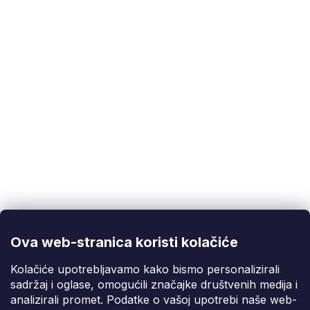
EAN
:
5901477113598
Korisnička podrška
(Pon-Pet: 9:00-16:00):
info@fixito.hr
@fixito
@fixito
Ova web-stranica koristi kolačiće
Fixito
Kolačiće upotrebljavamo kako bismo personalizirali
sadržaj i oglase, omogućili značajke društvenih medija i
Kupnja
analizirali promet. Podatke o vašoj upotrebi naše web-