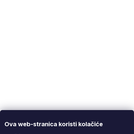
Kategorije
:
Setovi
EAN
:
5901477158896
Korisnička podrška
(Pon-Pet: 9:00-16:00):
info@fixito.hr
@fixito
@fixito
Ova web-stranica koristi kolačiće