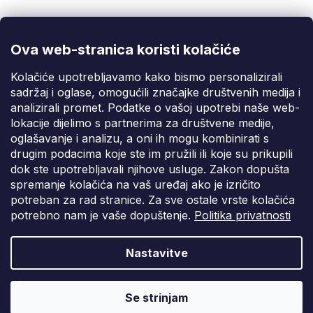
info@fixito.hr
@fixito
@fixito
Ova web-stranica koristi kolačiće
Fixito
Kolačiće upotrebljavamo kako bismo personalizirali
sadržaj i oglase, omogućili značajke društvenih medija i
Kupnja
analizirali promet. Podatke o vašoj upotrebi naše web-
lokacije dijelimo s partnerima za društvene medije,
Dostava i plaćanje
oglašavanje i analizu, a oni ih mogu kombinirati s
drugim podacima koje ste im pružili ili koje su prikupili
Privatnost
dok ste upotrebljavali njihove usluge. Zakon dopušta
spremanje kolačića na vaš uređaj ako je izričito
potreban za rad stranice. Za sve ostale vrste kolačića
potrebno nam je vaše dopuštenje.
Politika privatnosti
Nastavitve
Vytvořil Shoptet Premium
Copyright 2026
Fixito.hr
. Sva prava pridržana.
Uredi postavke
Se strinjam
kolačića