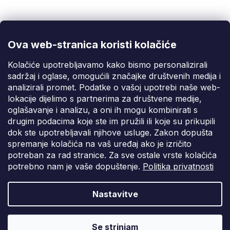
info@fixito.hr
@fixito
@fixito
Ova web-stranica koristi kolačiće
Fixito
Kolačiće upotrebljavamo kako bismo personalizirali
sadržaj i oglase, omogućili značajke društvenih medija i
Kupnja
analizirali promet. Podatke o vašoj upotrebi naše web-
lokacije dijelimo s partnerima za društvene medije,
Dostava i plaćanje
oglašavanje i analizu, a oni ih mogu kombinirati s
drugim podacima koje ste im pružili ili koje su prikupili
Privatnost
dok ste upotrebljavali njihove usluge. Zakon dopušta
spremanje kolačića na vaš uređaj ako je izričito
potreban za rad stranice. Za sve ostale vrste kolačića
potrebno nam je vaše dopuštenje.
Politika privatnosti
Nastavitve
Vytvořil Shoptet Premium
Copyright 2026
Fixito.hr
. Sva prava pridržana.
Uredi postavke
Se strinjam