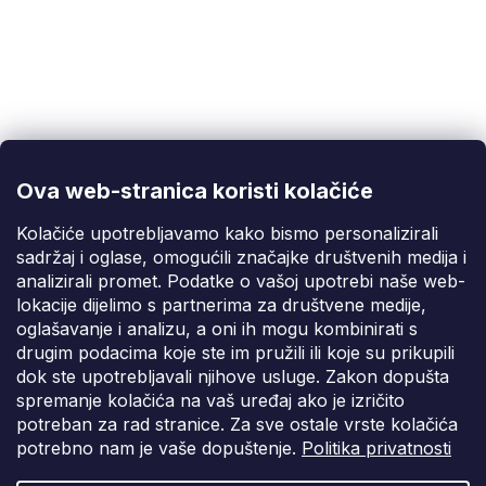
Korisnička podrška
(Pon-Pet: 9:00-16:00):
info@fixito.hr
@fixito
@fixito
Ova web-stranica koristi kolačiće
Fixito
Kolačiće upotrebljavamo kako bismo personalizirali
sadržaj i oglase, omogućili značajke društvenih medija i
Kupnja
analizirali promet. Podatke o vašoj upotrebi naše web-
lokacije dijelimo s partnerima za društvene medije,
Dostava i plaćanje
oglašavanje i analizu, a oni ih mogu kombinirati s
drugim podacima koje ste im pružili ili koje su prikupili
Privatnost
dok ste upotrebljavali njihove usluge. Zakon dopušta
spremanje kolačića na vaš uređaj ako je izričito
potreban za rad stranice. Za sve ostale vrste kolačića
potrebno nam je vaše dopuštenje.
Politika privatnosti