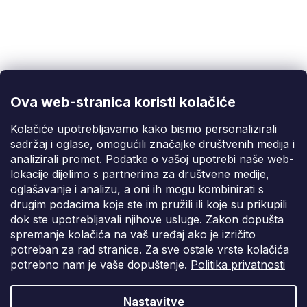
Korisnička podrška
(Pon-Pet: 9:00-16:00):
info@fixito.hr
@fixito
@fixito
Ova web-stranica koristi kolačiće
Fixito
Kolačiće upotrebljavamo kako bismo personalizirali
sadržaj i oglase, omogućili značajke društvenih medija i
Kupnja
analizirali promet. Podatke o vašoj upotrebi naše web-
lokacije dijelimo s partnerima za društvene medije,
Dostava i plaćanje
oglašavanje i analizu, a oni ih mogu kombinirati s
drugim podacima koje ste im pružili ili koje su prikupili
Privatnost
dok ste upotrebljavali njihove usluge. Zakon dopušta
spremanje kolačića na vaš uređaj ako je izričito
potreban za rad stranice. Za sve ostale vrste kolačića
potrebno nam je vaše dopuštenje.
Politika privatnosti
Nastavitve