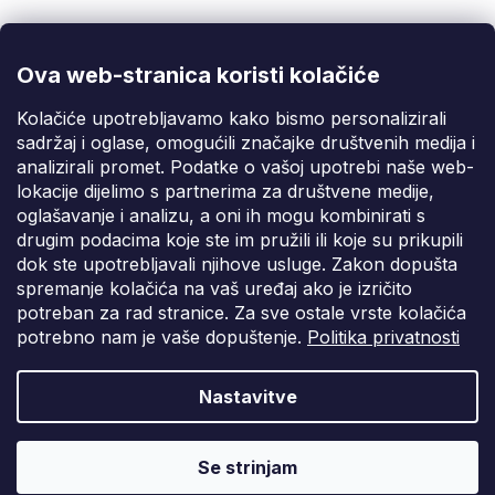
info@fixito.hr
@fixito
@fixito
Ova web-stranica koristi kolačiće
Fixito
Kolačiće upotrebljavamo kako bismo personalizirali
sadržaj i oglase, omogućili značajke društvenih medija i
Kupnja
analizirali promet. Podatke o vašoj upotrebi naše web-
lokacije dijelimo s partnerima za društvene medije,
Dostava i plaćanje
oglašavanje i analizu, a oni ih mogu kombinirati s
drugim podacima koje ste im pružili ili koje su prikupili
Privatnost
dok ste upotrebljavali njihove usluge. Zakon dopušta
spremanje kolačića na vaš uređaj ako je izričito
potreban za rad stranice. Za sve ostale vrste kolačića
potrebno nam je vaše dopuštenje.
Politika privatnosti
Nastavitve
Vytvořil Shoptet Premium
Copyright 2026
Fixito.hr
. Sva prava pridržana.
Uredi postavke
Se strinjam
kolačića