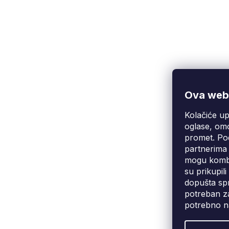
Ova web-
Kolačiće up
Korisnička podrška
(Pon-Pet: 9:00-16:00):
oglase, omo
info@fixito.hr
promet. Pod
@fixito
partnerima 
@fixito
mogu kombin
su prikupil
dopušta spr
potreban za
potrebno n