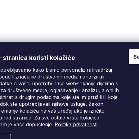
Se
Fixito
Kupnja
stranica koristi kolačiće
otrebljavamo kako bismo personalizirali sadržaj i
Tko smo mi?
Pritužbeni postupak
D
gućili značajke društvenih medija i analizirali
Kontakt informacije
Poslovni uvjeti
atke o vašoj upotrebi naše web-lokacije dijelimo s
Ocjene kupaca
za društvene medije, oglašavanje i analizu, a oni ih
irati s drugim podacima koje ste im pružili ili koje
Blog
i dok ste upotrebljavali njihove usluge. Zakon
emanje kolačića na vaš uređaj ako je izričito
 rad stranice. Za sve ostale vrste kolačića
am je vaše dopuštenje.
Politika privatnosti