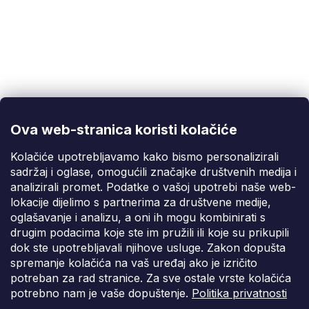
Korisnička podrška
(Pon-Pet: 9:00-16:00):
info@fixito.hr
@fixito
@fixito
Ova web-stranica koristi kolačiće
Fixito
Kolačiće upotrebljavamo kako bismo personalizirali
sadržaj i oglase, omogućili značajke društvenih medija i
Kupnja
analizirali promet. Podatke o vašoj upotrebi naše web-
lokacije dijelimo s partnerima za društvene medije,
Dostava i plaćanje
oglašavanje i analizu, a oni ih mogu kombinirati s
drugim podacima koje ste im pružili ili koje su prikupili
Privatnost
dok ste upotrebljavali njihove usluge. Zakon dopušta
spremanje kolačića na vaš uređaj ako je izričito
potreban za rad stranice. Za sve ostale vrste kolačića
potrebno nam je vaše dopuštenje.
Politika privatnosti