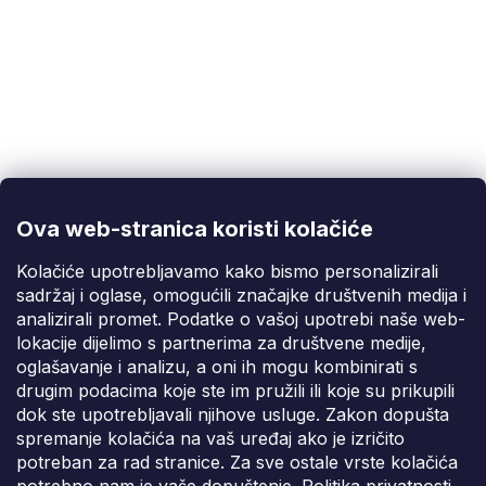
Korisnička podrška
(Pon-Pet: 9:00-16:00):
info@fixito.hr
@fixito
@fixito
Ova web-stranica koristi kolačiće
Fixito
Kolačiće upotrebljavamo kako bismo personalizirali
sadržaj i oglase, omogućili značajke društvenih medija i
Kupnja
analizirali promet. Podatke o vašoj upotrebi naše web-
lokacije dijelimo s partnerima za društvene medije,
Dostava i plaćanje
oglašavanje i analizu, a oni ih mogu kombinirati s
drugim podacima koje ste im pružili ili koje su prikupili
Privatnost
dok ste upotrebljavali njihove usluge. Zakon dopušta
spremanje kolačića na vaš uređaj ako je izričito
potreban za rad stranice. Za sve ostale vrste kolačića