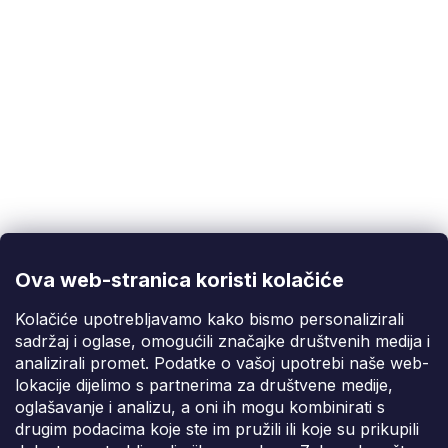
Korisnička podrška
(Pon-Pet: 9:00-16:00):
info@fixito.hr
@fixito
@fixito
Ova web-stranica koristi kolačiće
Fixito
Kolačiće upotrebljavamo kako bismo personalizirali
sadržaj i oglase, omogućili značajke društvenih medija i
Kupnja
analizirali promet. Podatke o vašoj upotrebi naše web-
lokacije dijelimo s partnerima za društvene medije,
Dostava i plaćanje
oglašavanje i analizu, a oni ih mogu kombinirati s
drugim podacima koje ste im pružili ili koje su prikupili
Privatnost