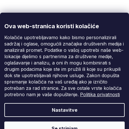
Korisnička podrška
(Pon-Pet: 9:00-16:00):
info@fixito.hr
@fixito
@fixito
Ova web-stranica koristi kolačiće
Fixito
Kolačiće upotrebljavamo kako bismo personalizirali
sadržaj i oglase, omogućili značajke društvenih medija i
Kupnja
analizirali promet. Podatke o vašoj upotrebi naše web-
lokacije dijelimo s partnerima za društvene medije,
Dostava i plaćanje
oglašavanje i analizu, a oni ih mogu kombinirati s
drugim podacima koje ste im pružili ili koje su prikupili
Privatnost
dok ste upotrebljavali njihove usluge. Zakon dopušta
spremanje kolačića na vaš uređaj ako je izričito
potreban za rad stranice. Za sve ostale vrste kolačića
potrebno nam je vaše dopuštenje.
Politika privatnosti
Nastavitve
Vytvořil Shoptet Premium
Copyright 2026
Fixito.hr
. Sva prava pridržana.
Uredi postavke
Se strinjam