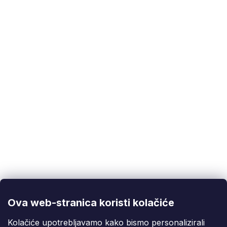
Kategorije
:
Spojni materijal
EAN
:
5901477161230
Korisnička podrška
(Pon-Pet: 9:00-16:00):
info@fixito.hr
@fixito
@fixito
Ova web-stranica koristi kolačiće
Fixito
Kolačiće upotrebljavamo kako bismo personalizirali