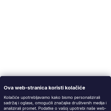
prekidač
Korisnička podrška
(Pon-Pet: 9:00-16:00):
info@fixito.hr
@fixito
@fixito
Ova web-stranica koristi kolačiće
Fixito
Kolačiće upotrebljavamo kako bismo personalizirali
sadržaj i oglase, omogućili značajke društvenih medija i
Kupnja
analizirali promet. Podatke o vašoj upotrebi naše web-