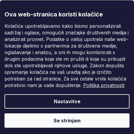
@fixito
@fixito
Ova web-stranica koristi kolačiće
Fixito
Kolačiće upotrebljavamo kako bismo personalizirali
sadržaj i oglase, omogućili značajke društvenih medija i
Kupnja
analizirali promet. Podatke o vašoj upotrebi naše web-
lokacije dijelimo s partnerima za društvene medije,
Dostava i plaćanje
oglašavanje i analizu, a oni ih mogu kombinirati s
drugim podacima koje ste im pružili ili koje su prikupili
Privatnost
dok ste upotrebljavali njihove usluge. Zakon dopušta
spremanje kolačića na vaš uređaj ako je izričito
potreban za rad stranice. Za sve ostale vrste kolačića
potrebno nam je vaše dopuštenje.
Politika privatnosti
Nastavitve
Vytvořil Shoptet Premium
Copyright 2026
Fixito.hr
. Sva prava pridržana.
Uredi postavke
Se strinjam
kolačića