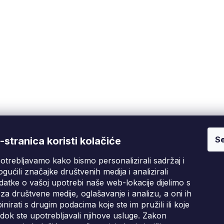
Se
Fixito
Kupnja
stranica koristi kolačiće
otrebljavamo kako bismo personalizirali sadržaj i
Tko smo mi?
Pritužbeni postupak
D
gućili značajke društvenih medija i analizirali
Kontakt informacije
Poslovni uvjeti
atke o vašoj upotrebi naše web-lokacije dijelimo s
Ocjene kupaca
za društvene medije, oglašavanje i analizu, a oni ih
irati s drugim podacima koje ste im pružili ili koje
Blog
i dok ste upotrebljavali njihove usluge. Zakon