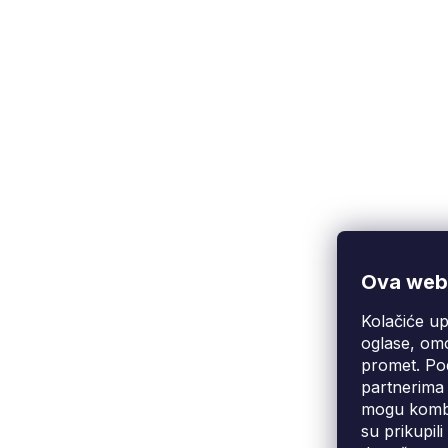
Ova web-
Kolačiće up
Korisnička podrška
(Pon-Pet: 9:00-16:00):
oglase, omo
info@fixito.hr
promet. Pod
@fixito
partnerima 
@fixito
mogu kombin
su prikupil