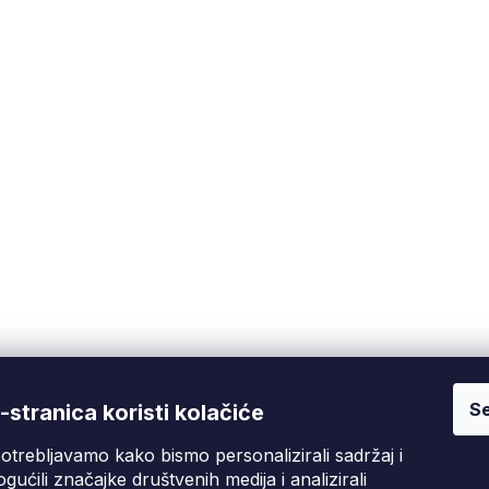
ila za gipsane ploče, krovopokrivačke i limarske radove
Se
Fixito
Kupnja
stranica koristi kolačiće
otrebljavamo kako bismo personalizirali sadržaj i
Tko smo mi?
Pritužbeni postupak
D
gućili značajke društvenih medija i analizirali
Kontakt informacije
Poslovni uvjeti