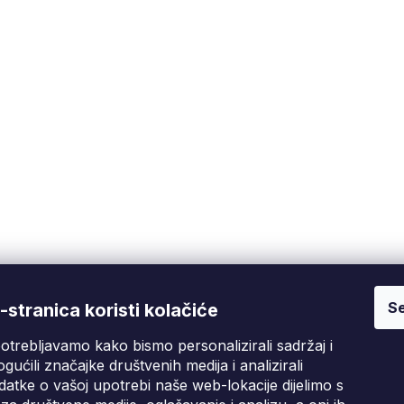
Se
Fixito
Kupnja
stranica koristi kolačiće
otrebljavamo kako bismo personalizirali sadržaj i
Tko smo mi?
Pritužbeni postupak
D
gućili značajke društvenih medija i analizirali
Kontakt informacije
Poslovni uvjeti
atke o vašoj upotrebi naše web-lokacije dijelimo s
Ocjene kupaca