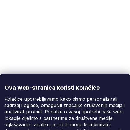
Korisnička podrška
(Pon-Pet: 9:00-16:00):
info@fixito.hr
@fixito
@fixito
Ova web-stranica koristi kolačiće
Fixito
Kolačiće upotrebljavamo kako bismo personalizirali
sadržaj i oglase, omogućili značajke društvenih medija i
Kupnja
analizirali promet. Podatke o vašoj upotrebi naše web-
lokacije dijelimo s partnerima za društvene medije,
Dostava i plaćanje
oglašavanje i analizu, a oni ih mogu kombinirati s