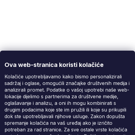
Korisnička podrška
(Pon-Pet: 9:00-16:00):
info@fixito.hr
@fixito
@fixito
Ova web-stranica koristi kolačiće
Fixito
Kolačiće upotrebljavamo kako bismo personalizirali
sadržaj i oglase, omogućili značajke društvenih medija i
Kupnja
analizirali promet. Podatke o vašoj upotrebi naše web-
lokacije dijelimo s partnerima za društvene medije,
Dostava i plaćanje
oglašavanje i analizu, a oni ih mogu kombinirati s
drugim podacima koje ste im pružili ili koje su prikupili
Privatnost
dok ste upotrebljavali njihove usluge. Zakon dopušta
spremanje kolačića na vaš uređaj ako je izričito
potreban za rad stranice. Za sve ostale vrste kolačića