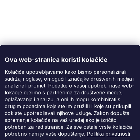
Korisnička podrška
(Pon-Pet: 9:00-16:00):
info@fixito.hr
@fixito
@fixito
Ova web-stranica koristi kolačiće
Fixito
Kolačiće upotrebljavamo kako bismo personalizirali
sadržaj i oglase, omogućili značajke društvenih medija i
Kupnja
analizirali promet. Podatke o vašoj upotrebi naše web-
lokacije dijelimo s partnerima za društvene medije,
Dostava i plaćanje
oglašavanje i analizu, a oni ih mogu kombinirati s
drugim podacima koje ste im pružili ili koje su prikupili
Privatnost
dok ste upotrebljavali njihove usluge. Zakon dopušta
spremanje kolačića na vaš uređaj ako je izričito
potreban za rad stranice. Za sve ostale vrste kolačića
potrebno nam je vaše dopuštenje.
Politika privatnosti