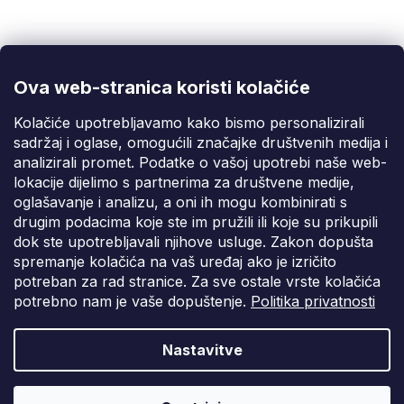
Korisnička podrška
(Pon-Pet: 9:00-16:00):
info@fixito.hr
@fixito
@fixito
Ova web-stranica koristi kolačiće
Fixito
Kolačiće upotrebljavamo kako bismo personalizirali
sadržaj i oglase, omogućili značajke društvenih medija i
Kupnja
analizirali promet. Podatke o vašoj upotrebi naše web-
lokacije dijelimo s partnerima za društvene medije,
Dostava i plaćanje
oglašavanje i analizu, a oni ih mogu kombinirati s
drugim podacima koje ste im pružili ili koje su prikupili
Privatnost
dok ste upotrebljavali njihove usluge. Zakon dopušta
spremanje kolačića na vaš uređaj ako je izričito
potreban za rad stranice. Za sve ostale vrste kolačića
potrebno nam je vaše dopuštenje.
Politika privatnosti
Nastavitve
Vytvořil Shoptet Premium