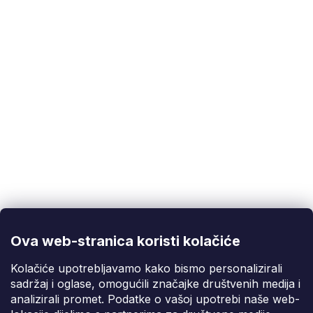
brzu zamjenu niti
Zaštitni pokrovi noževa za trimere
za sigurno
šišanje u blizini čvrstih objekata
Dodaci za trimere
za lako prilagodbu alata raznim
radnim zadacima
Korisnička podrška
(Pon-Pet: 9:00-16:00):
info@fixito.hr
@fixito
@fixito
Ova web-stranica koristi kolačiće
Fixito
Kolačiće upotrebljavamo kako bismo personalizirali
sadržaj i oglase, omogućili značajke društvenih medija i
Kupnja
analizirali promet. Podatke o vašoj upotrebi naše web-