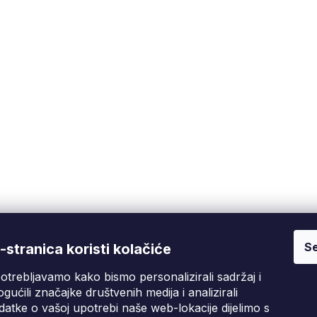
diska:
laserski
Se
Fixito
Kupnja
stranica koristi kolačiće
otrebljavamo kako bismo personalizirali sadržaj i
Tko smo mi?
Pritužbeni postupak
D
gućili značajke društvenih medija i analizirali
Kontakt informacije
Poslovni uvjeti
atke o vašoj upotrebi naše web-lokacije dijelimo s