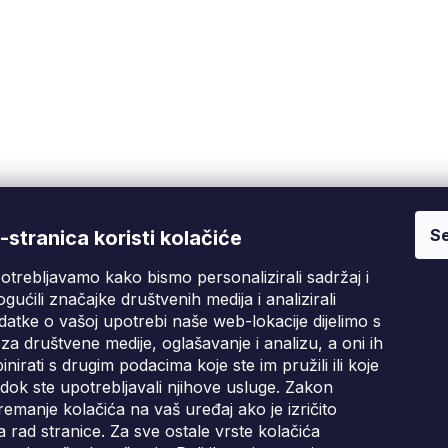
Se
Fixito
Kupnja
stranica koristi kolačiće
otrebljavamo kako bismo personalizirali sadržaj i
Tko smo mi?
Pritužbeni postupak
D
gućili značajke društvenih medija i analizirali
Kontakt informacije
Poslovni uvjeti
atke o vašoj upotrebi naše web-lokacije dijelimo s
Ocjene kupaca
za društvene medije, oglašavanje i analizu, a oni ih
irati s drugim podacima koje ste im pružili ili koje
Blog
i dok ste upotrebljavali njihove usluge. Zakon
emanje kolačića na vaš uređaj ako je izričito
 rad stranice. Za sve ostale vrste kolačića