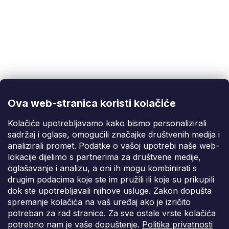
Korisnička podrška
(Pon-Pet: 9:00-16:00):
info@fixito.hr
@fixito
@fixito
Ova web-stranica koristi kolačiće
Fixito
Kolačiće upotrebljavamo kako bismo personalizirali
sadržaj i oglase, omogućili značajke društvenih medija i
Kupnja
analizirali promet. Podatke o vašoj upotrebi naše web-
lokacije dijelimo s partnerima za društvene medije,
Dostava i plaćanje
oglašavanje i analizu, a oni ih mogu kombinirati s
drugim podacima koje ste im pružili ili koje su prikupili
Privatnost
dok ste upotrebljavali njihove usluge. Zakon dopušta
spremanje kolačića na vaš uređaj ako je izričito
potreban za rad stranice. Za sve ostale vrste kolačića
potrebno nam je vaše dopuštenje.
Politika privatnosti