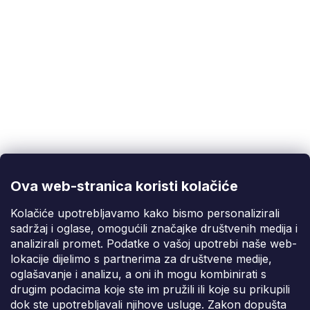
Korisnička podrška
(Pon-Pet: 9:00-16:00):
info@fixito.hr
@fixito
@fixito
Ova web-stranica koristi kolačiće
Fixito
Kolačiće upotrebljavamo kako bismo personalizirali
sadržaj i oglase, omogućili značajke društvenih medija i
Kupnja
analizirali promet. Podatke o vašoj upotrebi naše web-
lokacije dijelimo s partnerima za društvene medije,
Dostava i plaćanje
oglašavanje i analizu, a oni ih mogu kombinirati s
drugim podacima koje ste im pružili ili koje su prikupili
Privatnost
dok ste upotrebljavali njihove usluge. Zakon dopušta