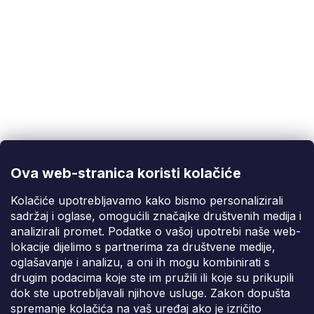
Korisnička podrška
(Pon-Pet: 9:00-16:00):
info@fixito.hr
@fixito
@fixito
Ova web-stranica koristi kolačiće
Fixito
Kolačiće upotrebljavamo kako bismo personalizirali
sadržaj i oglase, omogućili značajke društvenih medija i
Kupnja
analizirali promet. Podatke o vašoj upotrebi naše web-
lokacije dijelimo s partnerima za društvene medije,
Dostava i plaćanje
oglašavanje i analizu, a oni ih mogu kombinirati s
drugim podacima koje ste im pružili ili koje su prikupili
Privatnost
dok ste upotrebljavali njihove usluge. Zakon dopušta
spremanje kolačića na vaš uređaj ako je izričito